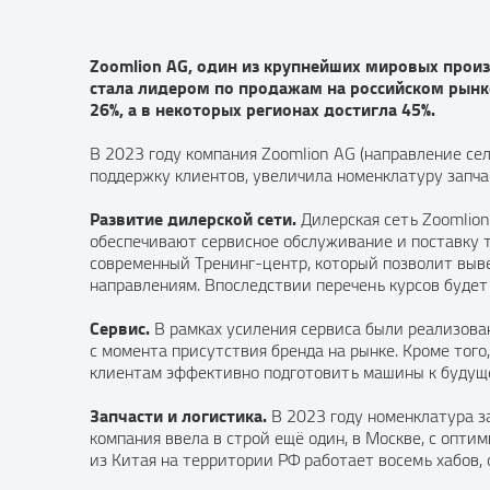
Zoomlion AG, один из крупнейших мировых прои
стала лидером по продажам на российском рынке 
26%, а в некоторых регионах достигла 45%.
В 2023 году компания Zoomlion AG (направление се
поддержку клиентов, увеличила номенклатуру запча
Развитие дилерской сети.
Дилерская сеть Zoomlion
обеспечивают сервисное обслуживание и поставку т
современный Тренинг-центр, который позволит выве
направлениям. Впоследствии перечень курсов будет
Сервис.
В рамках усиления сервиса были реализова
с момента присутствия бренда на рынке. Кроме тог
клиентам эффективно подготовить машины к будущем
Запчасти и логистика.
В 2023 году номенклатура за
компания ввела в строй ещё один, в Москве, с опти
из Китая на территории РФ работает восемь хабов, 