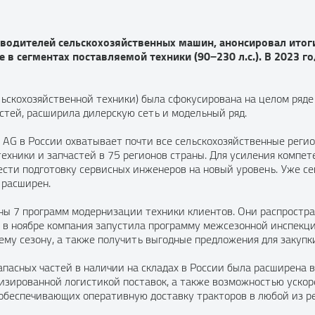
зводителей сельскохозяйственных машин, анонсировал итог
в сегментах поставляемой техники (90−230 л.с.). В 2023 го
льскохозяйственной техники) была сфокусирована на целом ряде
стей, расширила дилерскую сеть и модельный ряд.
 AG в России охватывает почти все сельскохозяйственные регио
ехники и запчастей в 75 регионов страны. Для усиления компет
сти подготовку сервисных инженеров на новый уровень. Уже се
 расширен.
ны 7 программ модернизации техники клиентов. Они распростра
о, в ноябре компания запустила программу межсезонной инспек
у сезону, а также получить выгодные предложения для закупки
пасных частей в наличии на складах в России была расширена в 
мизированной логистикой поставок, а также возможностью ускор
обеспечивающих оперативную доставку тракторов в любой из рег