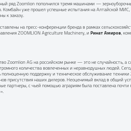
ьный ряд Zoomlion пополнился тремя машинами — зерноубороч
но. Комбайн уже прошел успешные испытания на Алтайской МИС,
ы к заказу.
дставлены на пресс-конференции бренда в рамках сельскохозя
Ринат Амиров
равления ZOOMLION Agriculture Machinery, и
, ко
во Zoomlion AG на российском рынке — это не случайность, а 
громного количества вовлеченных и неравнодушных людей. Сего
ь полноценную поддержку и техническое обслуживание техники 
онов присутствия наших дилеров. Неоценимый вклад в общий ус
ые партнеры, с чьей помощью аграриям была поставлена почти
».