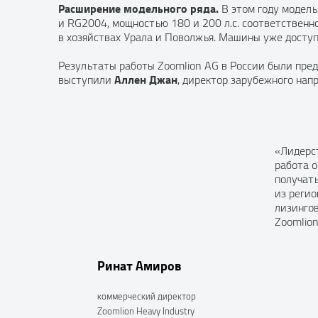
Расширение модельного ряда.
В этом году модел
и RG2004, мощностью 180 и 200 л.с. соответствен
в хозяйствах Урала и Поволжья. Машины уже доступн
Результаты работы Zoomlion AG в России были пре
Аллен Джан
выступили
, директор зарубежного нап
«Лидерст
работа о
получат
из реги
лизингов
Zoomlion
Ринат Амиров
коммерческий директор
Zoomlion Heavy Industry