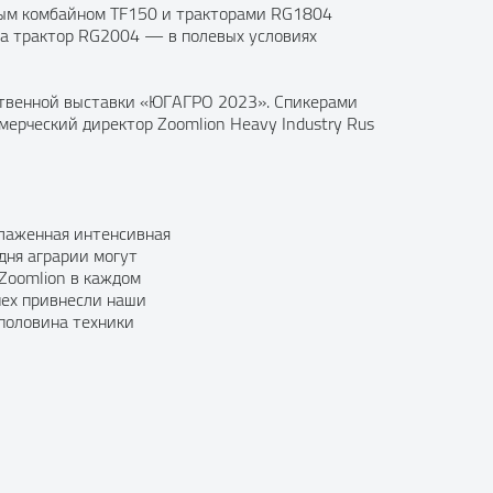
ным комбайном TF150 и тракторами RG1804
 а трактор RG2004 — в полевых условиях
йственной выставки «ЮГАГРО 2023». Спикерами
ммерческий директор Zoomlion Heavy Industry Rus
слаженная интенсивная
дня аграрии могут
Zoomlion в каждом
пех привнесли наши
 половина техники