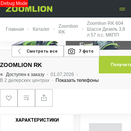
Debug Mode
Zoomlion RK 604
Zoomlion
Главная
Каталог
Шасси Дизель 3,8
RK
л 57 л.с. МКПП
Ещё 5 фото
Смотреть все
7 фото
ZOOMLION RK
Получит
Доступен к заказу
·
01.07.2026
·
В
2
дилерских центрах
·
Показать телефоны
ХАРАКТЕРИСТИКИ