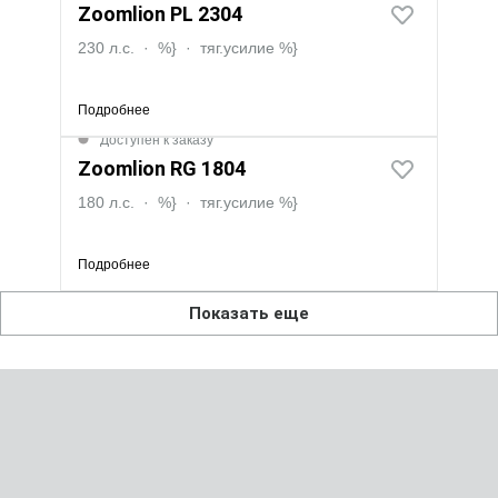
Zoomlion PL 2304
230 л.с.
·
%}
·
тяг.усилие
%}
Подробнее
Доступен к заказу
Zoomlion RG 1804
180 л.с.
·
%}
·
тяг.усилие
%}
Подробнее
Показать еще