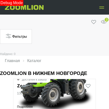
Debug Mode
3
Фильтры
Найдено: 0
Главная
Каталог
ZOOMLION В НИЖНЕМ НОВГОРОДЕ
Доступен к заказу
Zoomlion RS 1304 Pro
130 л.с.
·
%}
·
тяг.усилие
%}
Подробнее