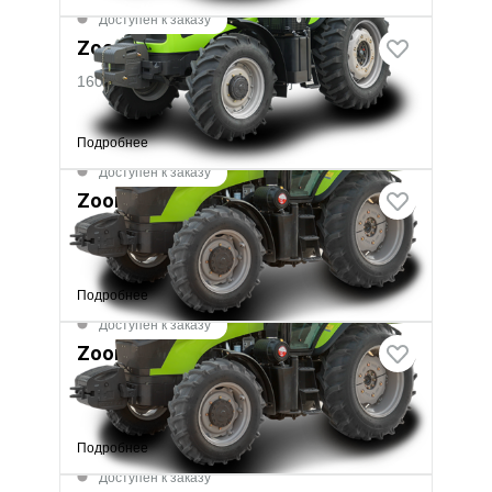
Доступен к заказу
Zoomlion RS 1604 Pro
160 л.с.
·
%}
·
тяг.усилие
%}
Подробнее
Доступен к заказу
Zoomlion RN 904 Pro
90 л.с.
·
%}
·
тяг.усилие
%}
Подробнее
Доступен к заказу
Zoomlion RN 1104 Pro
110 л.с.
·
%}
·
тяг.усилие
%}
Подробнее
Доступен к заказу